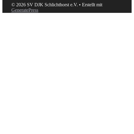
© 2026 SV DJK Schlichthorst e.V.
• Erstellt mit
GeneratePress