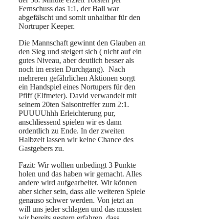
Fernschuss das 1:1, der Ball war
abgefälscht und somit unhaltbar für den
Nortruper Keeper.
Die Mannschaft gewinnt den Glauben an
den Sieg und steigert sich ( nicht auf ein
gutes Niveau, aber deutlich besser als
noch im ersten Durchgang). Nach
mehreren gefährlichen Aktionen sorgt
ein Handspiel eines Nortupers für den
Pfiff (Elfmeter). David verwandelt mit
seinem 20ten Saisontreffer zum 2:1.
PUUUUhhh Erleichterung pur,
anschliessend spielen wir es dann
ordentlich zu Ende. In der zweiten
Halbzeit lassen wir keine Chance des
Gastgebers zu.
Fazit: Wir wollten unbedingt 3 Punkte
holen und das haben wir gemacht. Alles
andere wird aufgearbeitet. Wir können
aber sicher sein, dass alle weiteren Spiele
genauso schwer werden. Von jetzt an
will uns jeder schlagen und das mussten
wir bereits gestern erfahren, dass