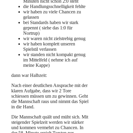
Minuten nicht schon 2:0 steht
die Handlungsschnelligkeit fehlte
wir haben zu viele Chancen zu
gelassen
bei Standards haben wir stark
gepennt ( siehe das 1:0 für
Nortrup)
wir waren nicht zielstrebig genug
wir haben komplett unseren
Spielstil verlassen
wir standen nicht kompakt genug
im Mittelfeld ( nehme ich auf
meine Kappe)
dann war Halbzeit:
Nach einer deutlichen Ansprache mit der
klaren Aufgabe, dass wir 2 Tore
schiessen müssen um zu gewinnen. Geht
die Mannschaft raus und nimmt das Spiel
in die Hand.
Die Mannschaft quält und müht sich. Mit
steigender Spielzeit werden wir stärker
und kommen vermehrt zu Chancen. In
der 58. Minute erzielt Torsten per